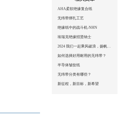
AHA柔软绝缘复合纸
无纬带绑扎工艺
绝缘纸中的战斗机-NHN
埃瑞克绝缘招贤纳士
2024 我们一起乘风破浪，扬帆起航，再创辉煌！
如何选择好用耐用的无纬带？
半导体皱纹纸
无纬带分类有哪些？
新征程，新目标，新希望