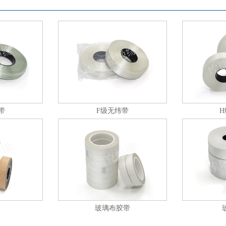
带
F级无纬带
玻璃布胶带