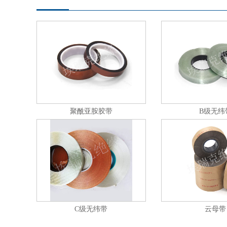
聚酰亚胺胶带
B级无纬
C级无纬带
云母带