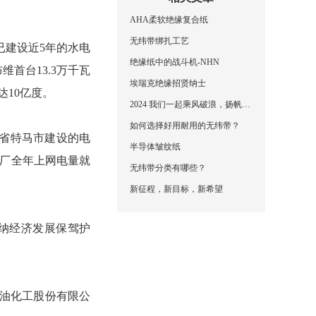
AHA柔软绝缘复合纸
无纬带绑扎工艺
建设近5年的水电
绝缘纸中的战斗机-NHN
首台13.3万千瓦
埃瑞克绝缘招贤纳士
10亿度。
2024 我们一起乘风破浪，扬帆起航，再创辉煌！
如何选择好用耐用的无纬带？
省特马市建设的电
半导体皱纹纸
电厂全年上网电量就
无纬带分类有哪些？
新征程，新目标，新希望
纳经济发展保驾护
油化工股份有限公