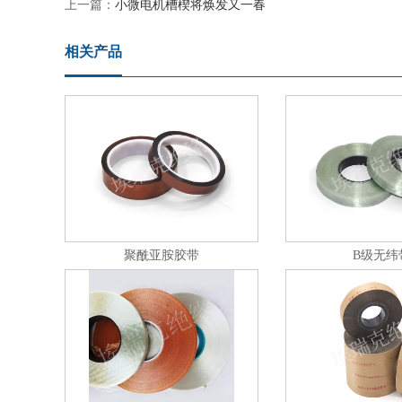
上一篇：
小微电机槽楔将焕发又一春
相关产品
聚酰亚胺胶带
B级无纬