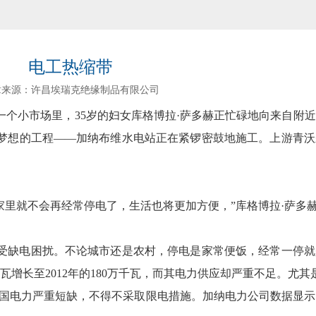
电工热缩带
章来源：许昌埃瑞克绝缘制品有限公司
小市场里，35岁的妇女库格博拉·萨多赫正忙碌地向来自附近
梦想的工程——加纳布维水电站正在紧锣密鼓地施工。上游青沃
里就不会再经常停电了，生活也将更加方便，”库格博拉·萨多
缺电困扰。不论城市还是农村，停电是家常便饭，经常一停就是
千瓦增长至2012年的180万千瓦，而其电力供应却严重不足。尤
全国电力严重短缺，不得不采取限电措施。加纳电力公司数据显