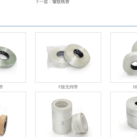
下一篇：
皱纹纸管
带
F级无纬带