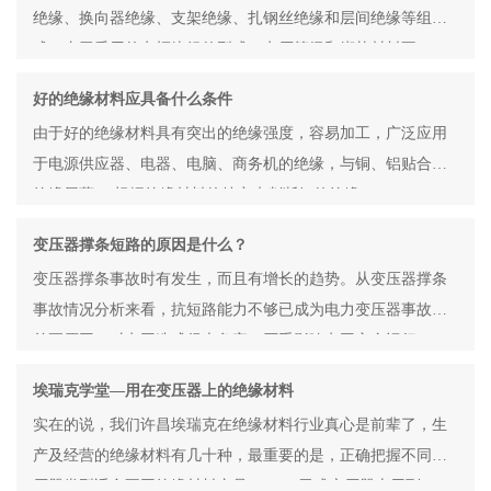
绝缘、换向器绝缘、支架绝缘、扎钢丝绝缘和层间绝缘等组
成。由于采用的电枢绕组的型式，电压等级和绑扎材料不
好的绝缘材料应具备什么条件
由于好的绝缘材料具有突出的绝缘强度，容易加工，广泛应用
于电源供应器、电器、电脑、商务机的绝缘，与铜、铝贴合可
绝缘屏蔽。 根据绝缘材料的特定来判断好的绝缘
变压器撑条短路的原因是什么？
变压器撑条事故时有发生，而且有增长的趋势。从变压器撑条
事故情况分析来看，抗短路能力不够已成为电力变压器事故的
首要原因，对电网造成很大危害，严重影响电网安全运行。
埃瑞克学堂—用在变压器上的绝缘材料
实在的说，我们许昌埃瑞克在绝缘材料行业真心是前辈了，生
产及经营的绝缘材料有几十种，最重要的是，正确把握不同变
压器类型适合不同绝缘材料产品！ 一，干式变压器上用到