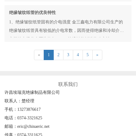
绝缘皱纹纸管的优良特性
1、绝缘皱纹纸管固有的介电强度 金三鑫电力有限公司生产的
绝缘皱纹纸管具有较低的介电常数，因而使得绝缘和冷却介质
之间的电场分布更为均匀。 2、绝缘皱纹纸管热稳定性
«
1
2
3
4
5
»
联系我们
许昌埃瑞克绝缘制品有限公司
联系人：楚经理
手机：13273876617
电话：0374-3321625
邮箱：eric@chinaeric.net
传真：0374-3311625