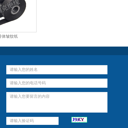
导体皱纹纸