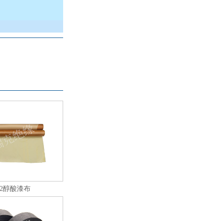
32醇酸漆布