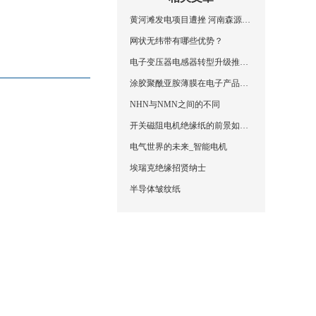
黄河滩发电项目遭挫 河南森源兰考光伏被叫停
网状无纬带有哪些优势？
电子变压器电感器转型升级推进大会在广州召开
涂胶聚酰亚胺薄膜在电子产品领域的应用
NHN与NMN之间的不同
开关磁阻电机绝缘纸的前景如何？
电气世界的未来_智能电机
埃瑞克绝缘招贤纳士
半导体皱纹纸