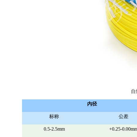
自
内径
标称
公差
0.5-2.5mm
+0.25-0.00m