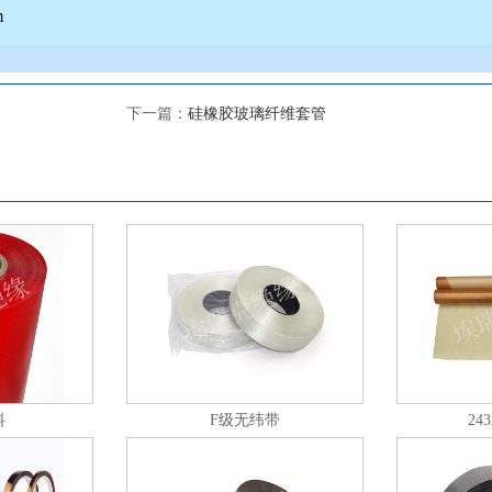
m
下一篇：
硅橡胶玻璃纤维套管
料
F级无纬带
24